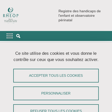
Aller au contenu principal
Gestion des cookies
Registre des handicaps de
l'enfant et observatoire
périnatal
Navigation principale
Navigation principale mobile
Fil d'Ariane
Accueil
Travaux et publications
Ce site utilise des cookies et vous donne le
Projets de recherche spécifiques
contrôle sur ceux que vous souhaitez activer.
Handicap Rare - 2013 à 2015
Handicap Rare - 2013 à 2015
ACCEPTER TOUS LES COOKIES
Partager sur Facebook
Partager sur LinkedIn
Imprimer
Partager
PERSONNALISER
Partager l'URL de cette page
Pourquoi ?
REFUSER TOUS LES COOKIES