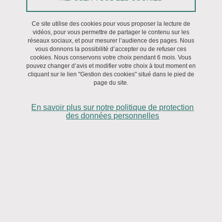
Pour décrire les trajectoires d’enfants en situation de handicap
Ce site utilise des cookies pour vous proposer la lecture de
rare, c’est-à-dire porteurs de combinaison rare de déficiences
vidéos, pour vous permettre de partager le contenu sur les
réseaux sociaux, et pour mesurer l’audience des pages. Nous
sévères.
vous donnons la possibilité d’accepter ou de refuser ces
Comment ?
cookies. Nous conservons votre choix pendant 6 mois. Vous
pouvez changer d’avis et modifier votre choix à tout moment en
Une étude qualitative d’envergure : 32 entretiens approfondis
cliquant sur le lien "Gestion des cookies" situé dans le pied de
réalisés auprès de parents d’enfants âgés de 10 à 17 ans, et 27
page du site.
auprès de professionnels.
En savoir plus sur notre politique de protection
Quels enseignements ?
des données personnelles
- Un manque de compétences des professionnels lié à la
complexité de la prise en charge.
- Le besoin de partage de compétences et de formation entre
établissements et services médico-sociaux (ESMS) et centres
experts en handicap rare.
- Un enjeu pour les ESMS de transmission des méthodes de
rééducation aux parents, enseignants, AVS, libéraux.