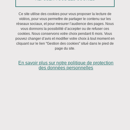
internationales
Ce site utilise des cookies pour vous proposer la lecture de
Collaborations
vidéos, pour vous permettre de partager le contenu sur les
réseaux sociaux, et pour mesurer l’audience des pages. Nous
vous donnons la possibilité d’accepter ou de refuser ces
RHE31
: Registre des Handicaps de l’Enfant en Haute-Garonne
cookies. Nous conservons votre choix pendant 6 mois. Vous
pouvez changer d’avis et modifier votre choix à tout moment en
cliquant sur le lien "Gestion des cookies" situé dans le pied de
REMERA
: Registre des Malformations en Rhône-Alpes
page du site.
CREAI Auvergne Rhône-Alpes
: Centre Régional d'Etudes,
En savoir plus sur notre politique de protection
d'Actions et d'Informations en faveur des personnes en situation
des données personnelles
de vulnérabilité – Auvergne Rhône-Alpes
FEDRHA
: Fédération pour la Recherche sur le Handicap et
l'Autonomie
SCPE
: Surveillance de la paralysie cérébrale en Europe. Les
données sur la paralysie cérébrale du RHEOP sont
régulièrement utilisées dans le réseau SCPE, notamment pour
l’étude des tendances dans le temps de la PC en Europe