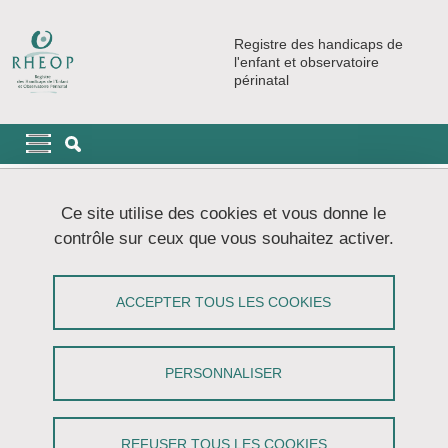
Aller au contenu principal
Gestion des cookies
Registre des handicaps de
l'enfant et observatoire
périnatal
Navigation principale
Navigation principale mobile
Fil d'Ariane
Accueil
Partenaires et collaborations
Ce site utilise des cookies et vous donne le
contrôle sur ceux que vous souhaitez activer.
Partenaires et collaborations
ACCEPTER TOUS LES COOKIES
Partager sur Facebook
Partager sur LinkedIn
Imprimer
Partager
Partager l'URL de cette page
PERSONNALISER
Des collaborations locales, régionales, nationales et
REFUSER TOUS LES COOKIES