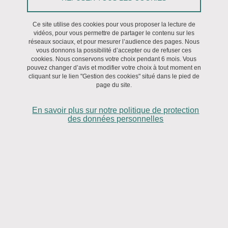
mortinatalité et des handicaps sévères de l'enfant, associé
à la mise en oeuvre d'études spécifiques.
Ce site utilise des cookies pour vous proposer la lecture de
vidéos, pour vous permettre de partager le contenu sur les
réseaux sociaux, et pour mesurer l’audience des pages. Nous
vous donnons la possibilité d’accepter ou de refuser ces
cookies. Nous conservons votre choix pendant 6 mois. Vous
pouvez changer d’avis et modifier votre choix à tout moment en
Les publications récentes
cliquant sur le lien "Gestion des cookies" situé dans le pied de
page du site.
Delobel-Ayoub M, Ehlinger V, Klapouszczak D, Troha Gergeli A,
En savoir plus sur notre politique de protection
Sellier E, Hollody K, Virella D, Vik T, Perret C, Vidart d’Egurbide
des données personnelles
Bagazgoïtia N, Horridge K, Arnaud C. Postneonatal cerebral palsy
in Europe: prevalence and clinical characteristics according to
contributory events: an SCPE study. Paediatric and Perinatal
Epidemiology, 2024.
Tosi A, Biche B, Delobel M, David M, Basurko C, Lican C, Sy O,
Wang Q, Osei L, Elenga N, Diop B, Quet F, Nacher M. Suivi de la
prise en charge scolaire et médicosociale des enfants inclus dans
le registre des handicaps de l’enfant de Guyane : entre théorie et