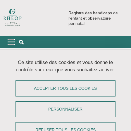
Aller au contenu principal
Gestion des cookies
Registre des handicaps de
l'enfant et observatoire
périnatal
Navigation principale
Navigation principale mobile
Fil d'Ariane
Accueil
Travaux et publications
Ce site utilise des cookies et vous donne le
contrôle sur ceux que vous souhaitez activer.
Travaux et publications
ACCEPTER TOUS LES COOKIES
Partager sur Facebook
Partager sur LinkedIn
Imprimer
Partager
Partager l'URL de cette page
PERSONNALISER
Un travail de surveillance de l'évolution de la
REFUSER TOUS LES COOKIES